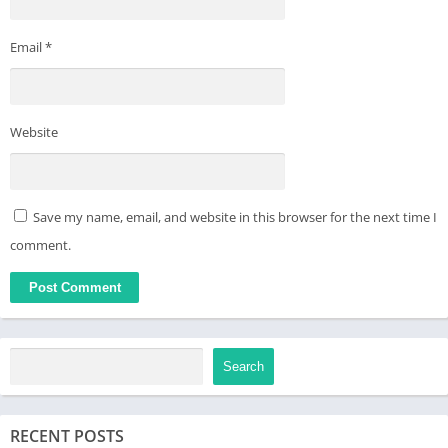
Email
*
Website
TeenPatti
Andar Bahar
Save my name, email, and website in this browser for the next time I
Rummy
comment.
7Up 7Down
Tp Red Vs Black
Baccarat AB
Jhandi Munda
Search
Dragon Vs Tiger
Roulette
RECENT POSTS