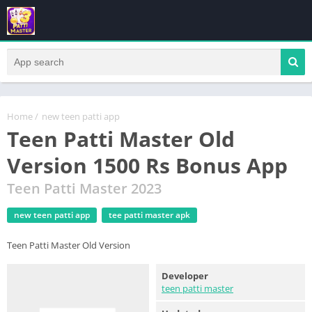
Home
/
new teen patti app
Teen Patti Master Old
Version 1500 Rs Bonus App
Teen Patti Master 2023
new teen patti app
tee patti master apk
Teen Patti Master Old Version
Developer
teen patti master