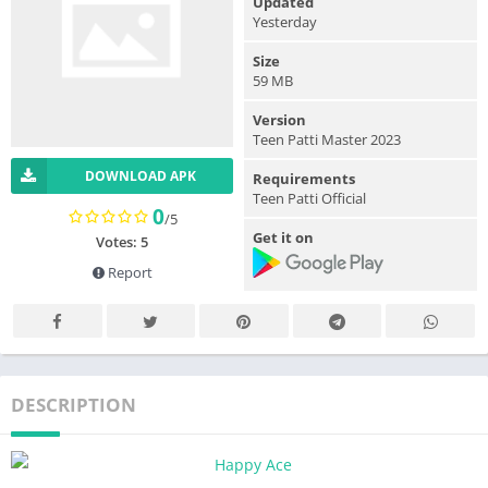
Updated
Yesterday
Size
59 MB
Version
Teen Patti Master 2023
DOWNLOAD APK
Requirements
Teen Patti Official
0
/5
Get it on
Votes:
5
Report
DESCRIPTION